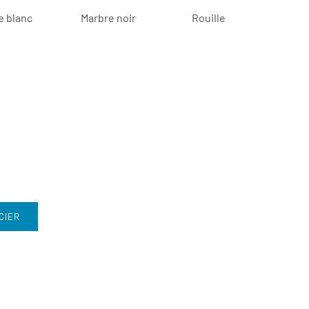
e blanc
Marbre noir
Rouille
CIER