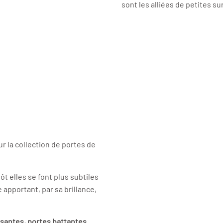
sont les alliées de petites su
 la collection de portes de
t elles se font plus subtiles
 apportant, par sa brillance,
ssantes, portes battantes
...