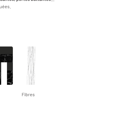
quées.
Fibres